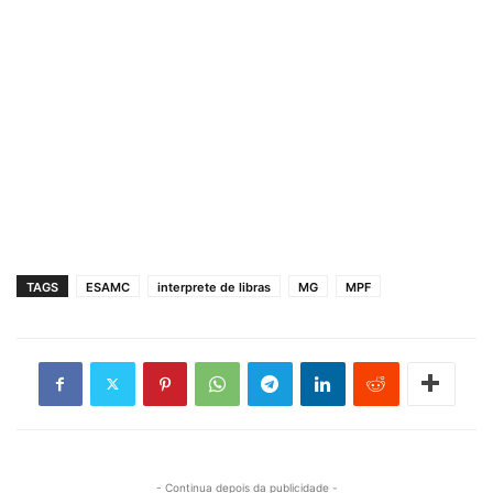
TAGS
ESAMC
interprete de libras
MG
MPF
- Continua depois da publicidade -