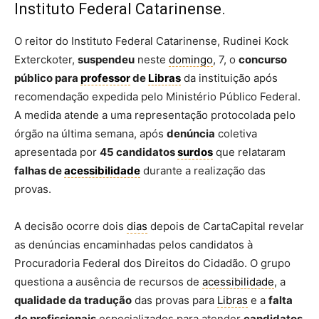
Instituto Federal Catarinense.
O reitor do Instituto Federal Catarinense, Rudinei Kock
Exterckoter,
suspendeu
neste
domingo
, 7, o
concurso
público para
professor
de
Libras
da instituição após
recomendação expedida pelo Ministério Público Federal.
A medida atende a uma representação protocolada pelo
órgão na última semana, após
denúncia
coletiva
apresentada por
45 candidatos
surdos
que relataram
falhas de
acessibilidade
durante a realização das
provas.
A decisão ocorre dois
dias
depois de
CartaCapital
revelar
as denúncias encaminhadas pelos candidatos à
Procuradoria Federal dos Direitos do Cidadão. O grupo
questiona a ausência de recursos de
acessibilidade
, a
qualidade da tradução
das provas para
Libras
e a
falta
de profissionais
especializados para atender
candidatos