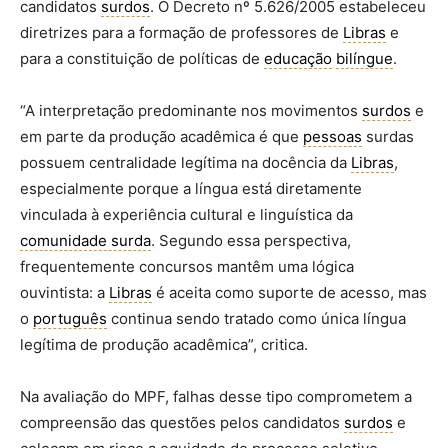
candidatos
surdos
. O Decreto nº 5.626/2005 estabeleceu
diretrizes para a formação de professores de
Libras
e
para a constituição de políticas de
educação
bilíngue
.
“A interpretação predominante nos movimentos
surdos
e
em parte da produção acadêmica é que
pessoas
surdas
possuem centralidade legítima na docência da
Libras
,
especialmente porque a língua está diretamente
vinculada à experiência cultural e linguística da
comunidade surda
. Segundo essa perspectiva,
frequentemente concursos mantêm uma lógica
ouvintista: a
Libras
é aceita como suporte de acesso, mas
o
português
continua sendo tratado como única língua
legítima de produção acadêmica”, critica.
Na avaliação do MPF, falhas desse tipo comprometem a
compreensão das questões pelos candidatos
surdos
e