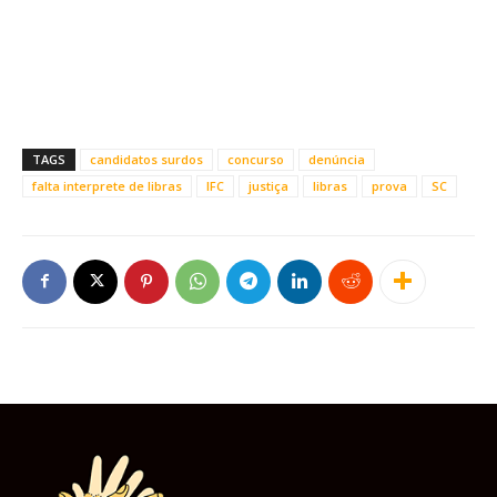
TAGS
candidatos surdos
concurso
denúncia
falta interprete de libras
IFC
justiça
libras
prova
SC