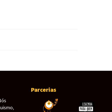
Parcerias
Nós
guismo,