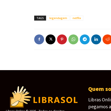
TAGS
legendagem
netflix
Quem s
Libras Onl
pegamos as 
Libras Online © 2025 - Todos os direitos