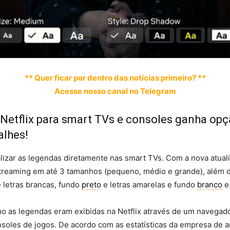
** Quer ficar por dentro das notícias primeiro? **
Acesse nosso canal no Telegram
 Netflix para smart TVs e consoles ganha op
alhes!
lizar as legendas diretamente nas smart TVs. Com a nova atuali
 streaming em até 3 tamanhos (pequeno, médio e grande), além
 letras brancas, fundo
preto
e letras amarelas e fundo
branco
e 
omo as legendas eram exibidas na Netflix através de um navegad
les de jogos. De acordo com as estatísticas da empresa de an