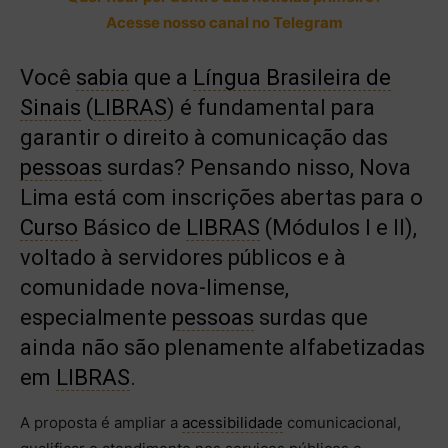
Acesse nosso canal no Telegram
Você
sabia
que a
Língua Brasileira de
Sinais
(
LIBRAS
) é fundamental para
garantir o direito à comunicação das
pessoas
surdas? Pensando nisso, Nova
Lima está com inscrições abertas para o
Curso
Básico de
LIBRAS
(Módulos I e II),
voltado à servidores públicos e à
comunidade nova-limense,
especialmente
pessoas
surdas que
ainda não são plenamente alfabetizadas
em
LIBRAS
.
A proposta é ampliar a
acessibilidade
comunicacional,