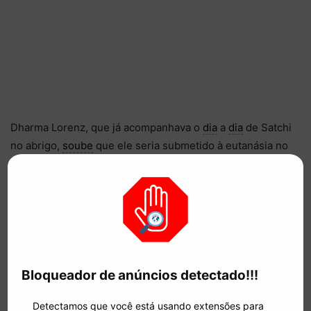
Dharma Lorenz, que já acompanhava o
dia
a
dia
de Satchi
no abrigo,
soube
que ele seria submetido à eutanásia no
dia
seguinte. Movida pela empatia, ela não hesitou em
adotá-lo, levando-o para sua casa. “Ele parecia confuso e
assustado durante o trajeto”, relatou Dharma,
demonstrando a apreensão do animal diante da mudança.
A transição, no entanto, foi notável. Ao chegar em seu
novo lar, Satchi trocou a tensão pela euforia, explorando o
Bloqueador de anúncios detectado!!!
quintal e demonstrando sua
alegria
pela liberdade recém-
Detectamos que você está usando extensões para
conquistada. Após momentos de intensa felicidade, o cão