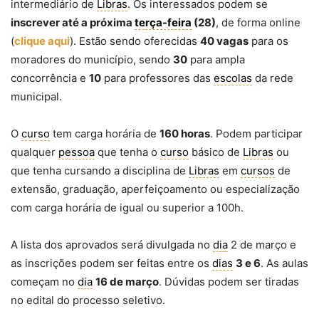
intermediário de
Libras
. Os interessados podem se
inscrever até a próxima
terça-feira
(28)
, de forma online
(
clique aqui
). Estão sendo oferecidas
40 vagas
para os
moradores do município, sendo
30
para ampla
concorrência e
10
para professores das
escolas
da rede
municipal.
O
curso
tem carga horária de
160 horas
. Podem participar
qualquer
pessoa
que tenha o
curso
básico de
Libras
ou
que tenha cursando a disciplina de
Libras
em
cursos
de
extensão, graduação, aperfeiçoamento ou especialização
com carga horária de igual ou superior a 100h.
A lista dos aprovados será divulgada no
dia
2 de março e
as inscrições podem ser feitas entre os
dias
3 e 6
. As aulas
começam no
dia
16 de março
. Dúvidas podem ser tiradas
no edital do processo seletivo.