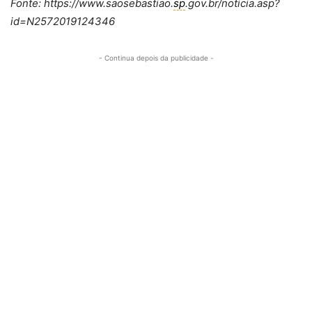
Fonte: https://www.saosebastiao.
sp
.gov.br/noticia.asp?
id=N2572019124346
- Continua depois da publicidade -