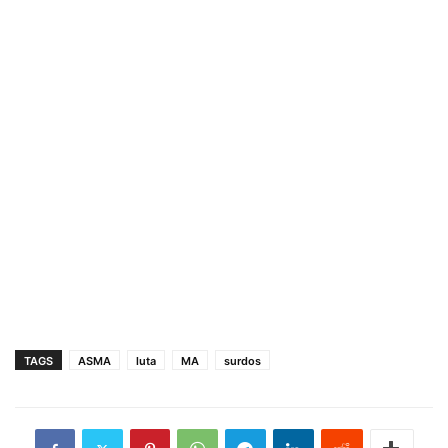
TAGS
ASMA
luta
MA
surdos