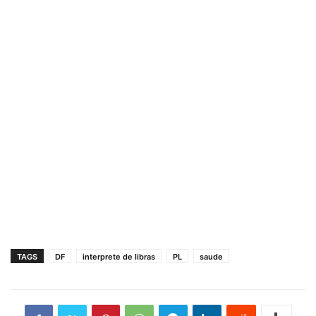
TAGS
DF
interprete de libras
PL
saude