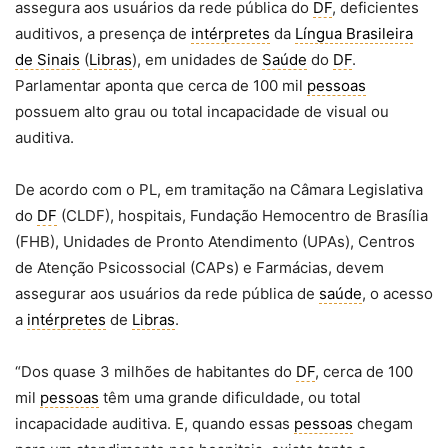
assegura aos usuários da rede pública do
DF
, deficientes
auditivos, a presença de
intérpretes
da
Língua Brasileira
de Sinais
(
Libras
), em unidades de
Saúde
do
DF
.
Parlamentar aponta que cerca de 100 mil
pessoas
possuem alto grau ou total incapacidade de visual ou
auditiva.
De acordo com o PL, em tramitação na Câmara Legislativa
do
DF
(CLDF), hospitais, Fundação Hemocentro de Brasília
(FHB), Unidades de Pronto Atendimento (UPAs), Centros
de Atenção Psicossocial (CAPs) e Farmácias, devem
assegurar aos usuários da rede pública de
saúde
, o acesso
a
intérpretes
de
Libras
.
“Dos quase 3 milhões de habitantes do
DF
, cerca de 100
mil
pessoas
têm uma grande dificuldade, ou total
incapacidade auditiva. E, quando essas
pessoas
chegam