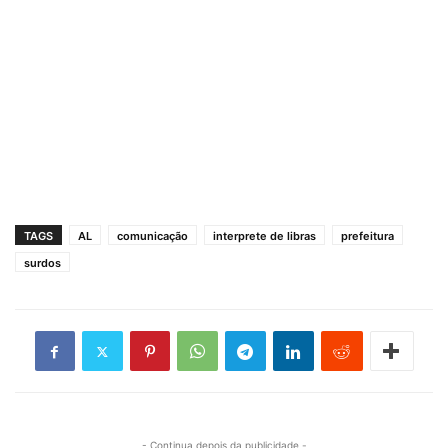
TAGS
AL
comunicação
interprete de libras
prefeitura
surdos
- Continua depois da publicidade -