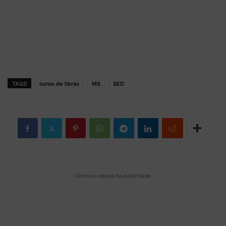
TAGS
curso de libras
MS
SED
- Continua depois da publicidade -