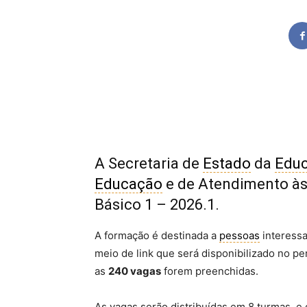
A Secretaria de
Estado
da
Edu
Educação
e de Atendimento à
Básico 1 – 2026.1.
A formação é destinada a
pessoas
interess
meio de link que será disponibilizado no per
as
240 vagas
forem preenchidas.
As vagas serão distribuídas em 8 turmas, e