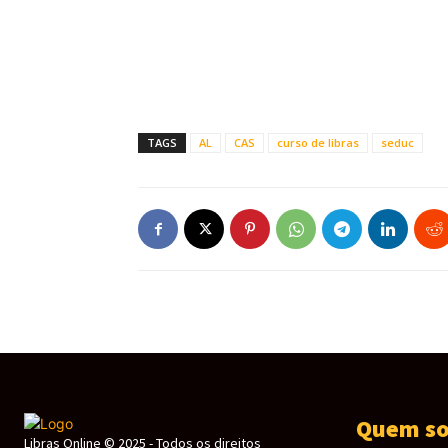
TAGS
AL
CAS
curso de libras
seduc
Quem s
Libras Online © 2025 - Todos os direitos