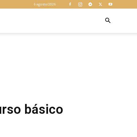
6 agosto/2026
Z
urso básico