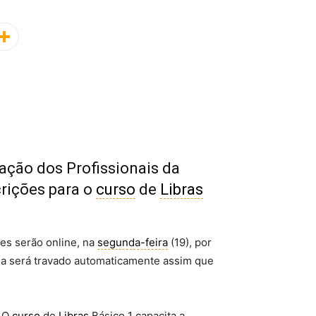
ação dos Profissionais da
rições para o
curso
de
Libras
es serão online, na
segunda-feira
(19), por
ma será travado automaticamente assim que
. O
curso
de
Libras
Básico 1 capacita a