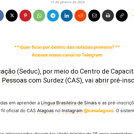
15 de janeiro de 2026
** Quer ficar por dentro das notícias primeiro? **
Acesse nosso canal no Telegram
cação
(Seduc), por meio do Centro de Capacit
s
Pessoas
com Surdez (CAS), vai
abrir
pré-insc
adas em aprender a
Língua Brasileira de Sinais
e as pré-inscriçõ
fil oficial do CAS
Alagoas
no
Instagram
@casalagoas
. O siste
 os interessados devem ter idade mínima de 18 anos completos