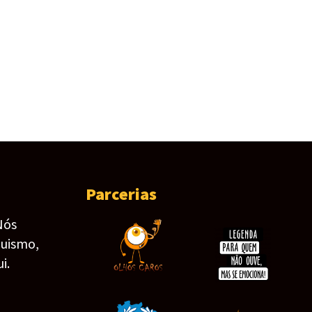
Parcerias
Nós
guismo,
i.