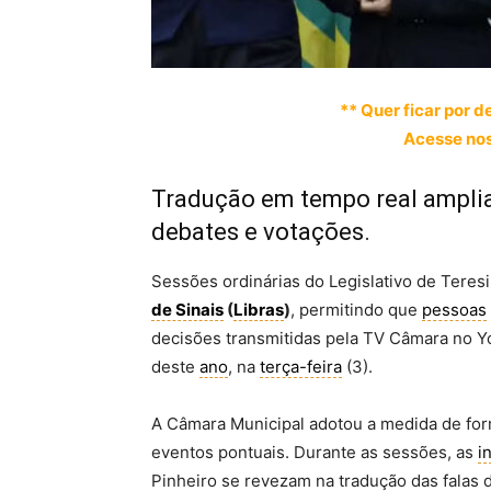
** Quer ficar por d
Acesse nos
Tradução em tempo real ampli
debates e votações.
Sessões ordinárias do Legislativo de Teres
de Sinais
(
Libras
)
, permitindo que
pessoas
decisões transmitidas pela TV Câmara no Y
deste
ano
, na
terça-feira
(3).
A Câmara Municipal adotou a medida de for
eventos pontuais. Durante as sessões, as
i
Pinheiro se revezam na tradução das falas 