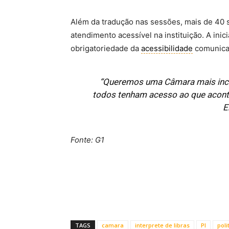
Além da tradução nas sessões, mais de 40 
atendimento acessível na instituição. A inic
obrigatoriedade da
acessibilidade
comunicac
“Queremos uma Câmara mais incl
todos tenham acesso ao que aconte
E
Fonte: G1
TAGS
camara
interprete de libras
PI
poli