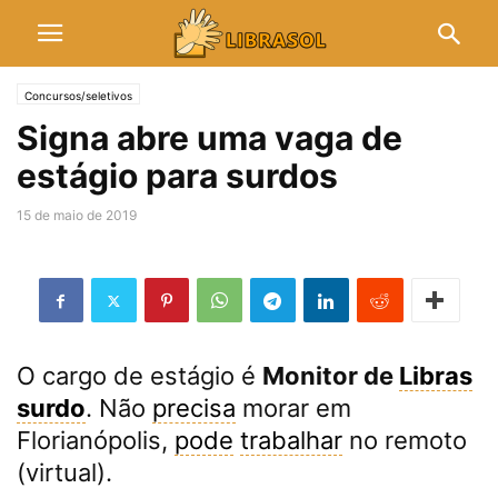
Concursos/seletivos
Signa abre uma vaga de
estágio para surdos
15 de maio de 2019
O cargo de estágio é
Monitor de
Libras
surdo
. Não
precisa
morar em
Florianópolis,
pode
trabalhar
no remoto
(virtual).