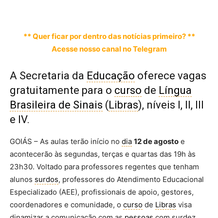
** Quer ficar por dentro das notícias primeiro? **
Acesse nosso canal no Telegram
A Secretaria da
Educação
oferece vagas
gratuitamente para o
curso
de
Língua
Brasileira de Sinais
(
Libras
), níveis I, II, III
e IV.
GOIÁS – As aulas terão início no
dia
12 de agosto
e
acontecerão às segundas, terças e quartas das 19h às
23h30. Voltado para professores regentes que tenham
alunos
surdos
, professores do Atendimento Educacional
Especializado (AEE), profissionais de apoio, gestores,
coordenadores e comunidade, o
curso
de
Libras
visa
dinamizar a comunicação com as
pessoas
com surdez,