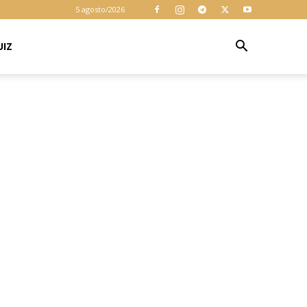
cookies para
5 agosto/2026
garantir que
você obtenha a
melhor
UIZ
Aceitar
experiência em
nosso site. Ao
usar nosso site
você consente
cookies.