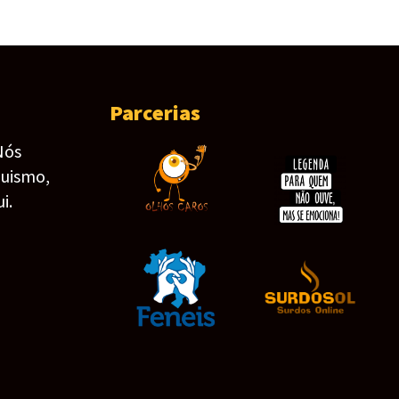
Parcerias
Nós
guismo,
i.