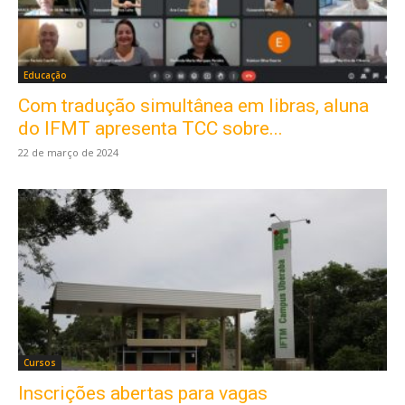
Educação
Com tradução simultânea em libras, aluna
do IFMT apresenta TCC sobre...
22 de março de 2024
Cursos
Inscrições abertas para vagas