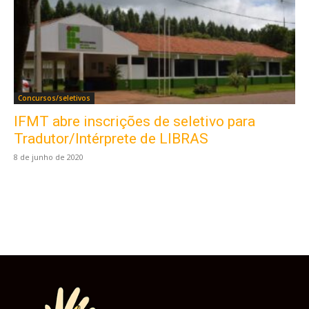
Concursos/seletivos
IFMT abre inscrições de seletivo para
Este site usa cookies para garantir que você
obtenha a melhor experiência em nosso site.
Tradutor/Intérprete de LIBRAS
Ao usar nosso site você consente cookies.
8 de junho de 2020
Aceitar