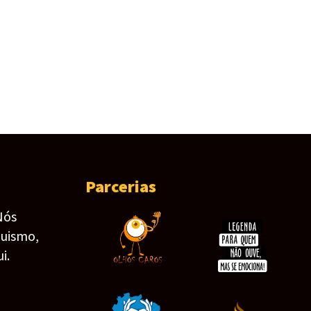
Parcerias
Nós
guismo,
i.