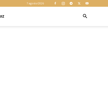
cookies para
7 agosto/2026
garantir que
você obtenha a
melhor
UIZ
Aceitar
experiência em
nosso site. Ao
usar nosso site
você consente
cookies.