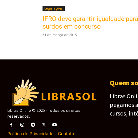
Legislações
IFRO deve garantir igualdade par
surdos em concurso
31 de março de 2015
Quem s
Libras Onl
pegamos as 
Libras Online © 2025 - Todos os direitos
cursos, int
reservados.
Política de Privacidade
-
Contato