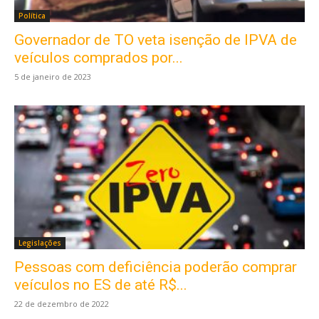
Política
Governador de TO veta isenção de IPVA de
veículos comprados por...
5 de janeiro de 2023
Legislações
Pessoas com deficiência poderão comprar
veículos no ES de até R$...
22 de dezembro de 2022