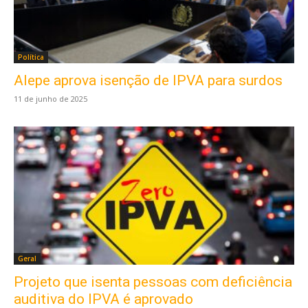
Política
Alepe aprova isenção de IPVA para surdos
11 de junho de 2025
Geral
Projeto que isenta pessoas com deficiência
auditiva do IPVA é aprovado