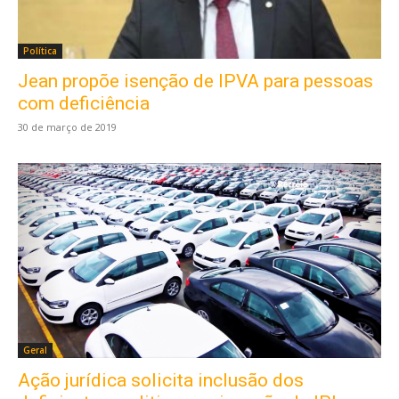
Política
Jean propõe isenção de IPVA para pessoas
com deficiência
30 de março de 2019
Geral
Ação jurídica solicita inclusão dos
Este site usa cookies para garantir que você