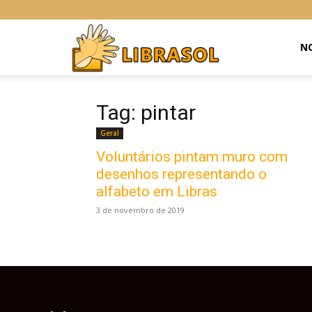
Libras
NO
Online
Tag: pintar
Geral
Voluntários pintam muro com
desenhos representando o
alfabeto em Libras
3 de novembro de 2019