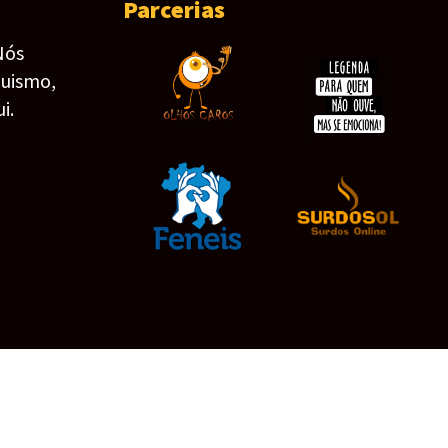
Parcerias
Nós
guismo,
i.