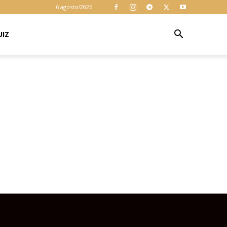
cookies para
6 agosto/2026
garantir que
você obtenha a
melhor
UIZ
Aceitar
experiência em
nosso site. Ao
usar nosso site
você consente
cookies.