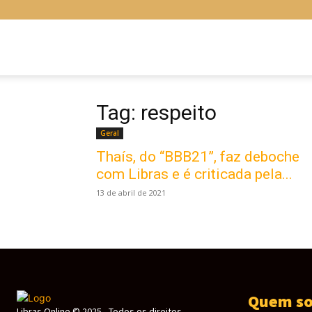
Libras
Online
Tag: respeito
Geral
Thaís, do “BBB21”, faz deboche
com Libras e é criticada pela...
13 de abril de 2021
Quem s
Libras Online © 2025 - Todos os direitos