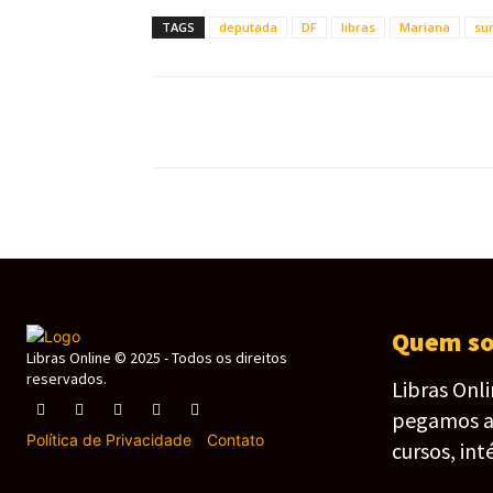
TAGS
deputada
DF
libras
Mariana
su
Quem s
Libras Online © 2025 - Todos os direitos
reservados.
Libras Onl
pegamos as 
Política de Privacidade
-
Contato
cursos, int