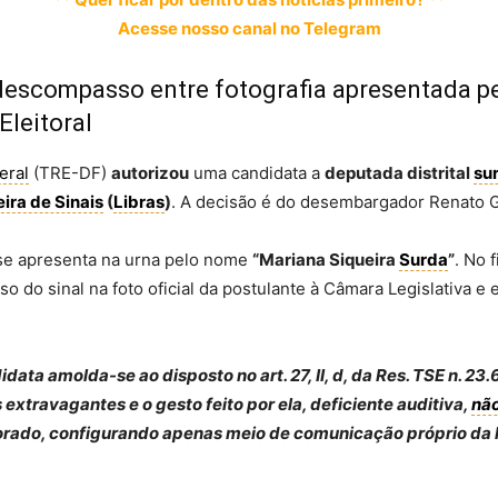
Acesse nosso canal no Telegram
escompasso entre fotografia apresentada pe
Eleitoral
eral
(TRE-DF)
autorizou
uma candidata a
deputada distrital
su
eira de Sinais
(
Libras
)
. A decisão é do desembargador Renato G
) se apresenta na urna pelo nome
“Mariana Siqueira
Surda
”
. No 
o do sinal na foto oficial da postulante à Câmara Legislativa e
idata amolda-se ao disposto no art. 27, II, d, da Res. TSE n. 
extravagantes e o gesto feito por ela, deficiente auditiva,
nã
torado, configurando apenas meio de comunicação próprio da l