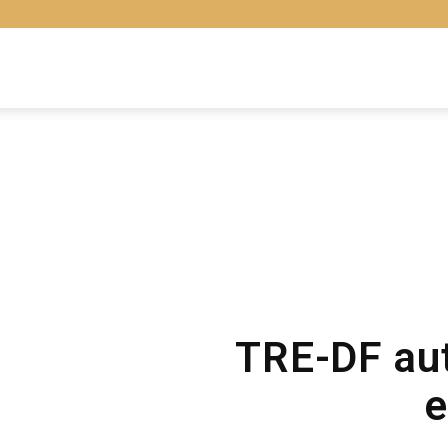
Libras
Online
TRE-DF aut
e