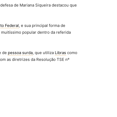
a defesa de Mariana Siqueira destacou que
ito Federal
, e sua principal forma de
muitíssimo popular dentro da referida
e de
pessoa
surda
, que utiliza
Libras
como
com as diretrizes da Resolução TSE nº