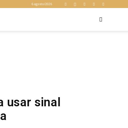
6 agosto/2026
Z
 usar sinal
na