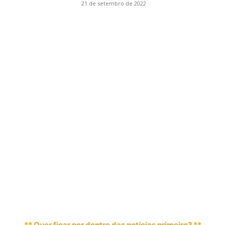
21 de setembro de 2022
** Quer ficar por dentro das notícias primeiro? **