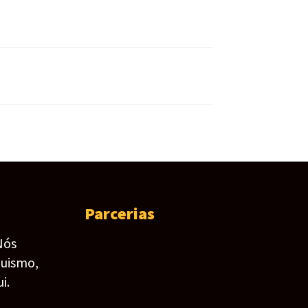
Parcerias
Nós
guismo,
i.