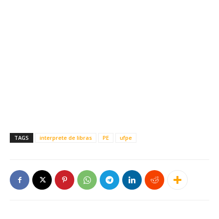
TAGS
interprete de libras
PE
ufpe