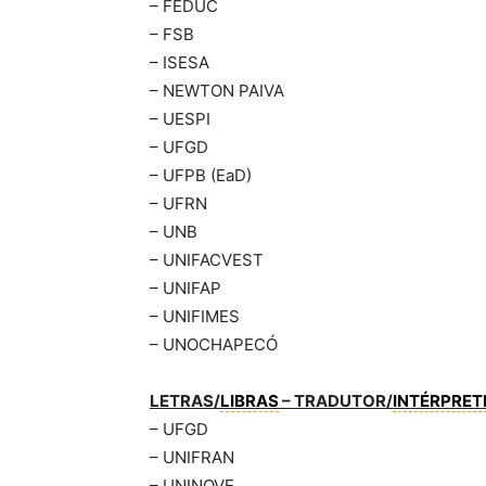
– FEDUC
– FSB
– ISESA
– NEWTON PAIVA
– UESPI
– UFGD
– UFPB (EaD)
– UFRN
– UNB
– UNIFACVEST
– UNIFAP
– UNIFIMES
– UNOCHAPECÓ
LETRAS/
LIBRAS
– TRADUTOR/
INTÉRPRET
– UFGD
– UNIFRAN
– UNINOVE