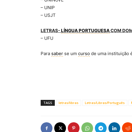
– UNIP
– USJT
LETRAS-
LÍNGUA PORTUGUESA
COM DOM
– UFU
Para
saber
se um
curso
de uma instituição 
TAGS
letras/libras
Letras/Libras/Português