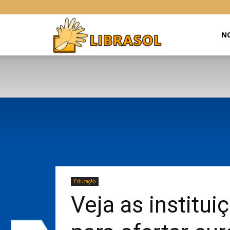
Libras
NO
Online
Educação
Veja as institu