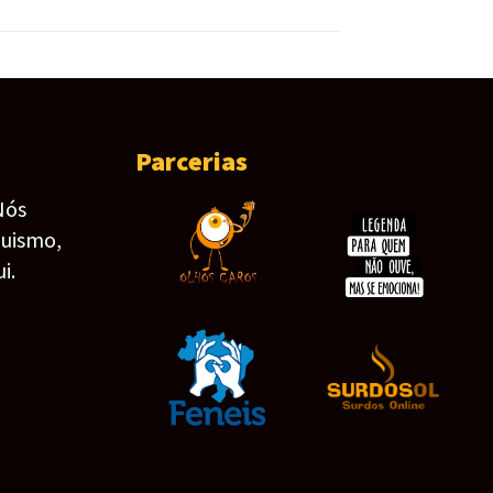
Parcerias
Nós
guismo,
i.