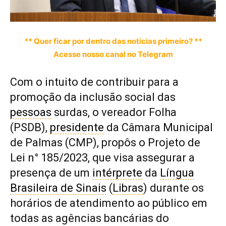
** Quer ficar por dentro das notícias primeiro? **
Acesse nosso canal no Telegram
Com o intuito de contribuir para a
promoção da inclusão social das
pessoas
surdas, o vereador Folha
(PSDB),
presidente
da Câmara Municipal
de Palmas (CMP), propôs o Projeto de
Lei n° 185/2023, que visa assegurar a
presença de um
intérprete
da
Língua
Brasileira de Sinais
(
Libras
) durante os
horários de atendimento ao público em
todas as agências bancárias do