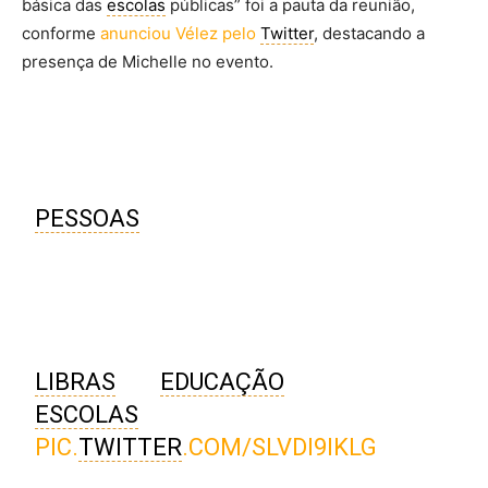
básica das
escolas
públicas” foi a pauta da reunião,
conforme
anunciou Vélez pelo
Twitter
, destacando a
presença de Michelle no evento.
HOJE, RECEBEMOS A PRIMEIRA-
DAMA PARA UMA PAUTA
IMPORTANTE: A INCLUSÃO DAS
PESSOAS
COM DEFICIÊNCIA. O
DEPUTADO FEDERAL, DIEGO GARCIA,
TAMBÉM ESTEVE PRESENTE E
DEBATEMOS SOBRE A
OBRIGATORIEDADE DO ENSINO DE
LIBRAS
NA
EDUCAÇÃO
BÁSICA DAS
ESCOLAS
PÚBLICAS.
PIC.
TWITTER
.COM/SLVDI9IKLG