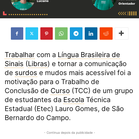
Trabalhar
com a
Língua Brasileira de
Sinais
(
Libras
) e tornar a comunicação
de
surdos
e mudos mais acessível foi a
motivação para o Trabalho de
Conclusão de
Curso
(TCC) de um grupo
de estudantes da
Escola
Técnica
Estadual (Etec) Lauro Gomes, de São
Bernardo do Campo.
- Continua depois da publicidade -