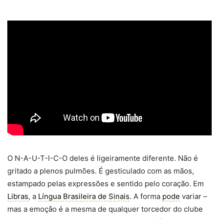
O N-A-U-T-I-C-O deles é ligeiramente diferente. Não é
gritado a plenos pulmões. É gesticulado com as mãos,
estampado pelas expressões e sentido pelo coração. Em
Libras
, a
Língua Brasileira de Sinais
. A forma
pode
variar –
mas a emoção é a mesma de qualquer torcedor do clube