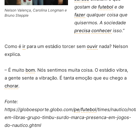
gostam de
futebol
e de
Nelson Valença, Carolina Longman e
fazer
qualquer coisa que
Bruno Stepple
quisermos. A sociedade
precisa
conhecer
isso.”
Como é
ir
para um estádio torcer sem
ouvir
nada? Nelson
explica.
– É muito
bom
. Nós sentimos muita coisa. O estádio vibra,
a gente sente a vibração. É tanta emoção que eu chego a
chorar
.
Fonte:
https://globoesporte.globo.com/
pe
/
futebol
/times/nautico/not
em-libras-grupo-timbu-surdo-marca-presenca-em-jogos-
do-nautico.ghtml