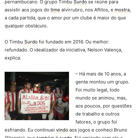
pernambucano. O grupo Timbu
Surdo
se reúne para
assistir aos jogos do
time
alvirrubro, nos Aflitos, e
mostra
,
a cada partida, que o amor por um clube é maior do que
qualquer obstáculo.
O Timbu
Surdo
foi fundado em 2016. Ou melhor:
refundado. O idealizador da iniciativa, Nelson Valença,
explica.
– Há mais de 10 anos, a
gente montou um grupo.
Foi muito legal, todo
mundo se animou, mas,
aos poucos, por questões
de trabalho e outros
fatores, o grupo foi
esfriando. Eu continuei
vindo
aos jogos e conheci Bruno
(Stepple), que também é
surdo
. Fiz amizade com ele e