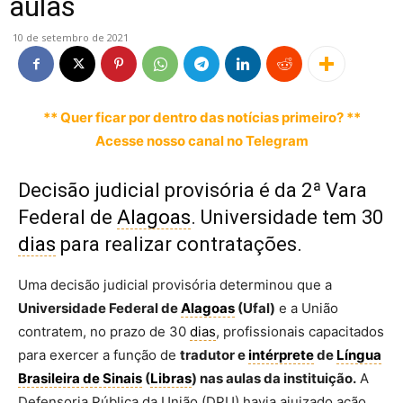
aulas
10 de setembro de 2021
** Quer ficar por dentro das notícias primeiro? **
Acesse nosso canal no Telegram
Decisão judicial provisória é da 2ª Vara
Federal de
Alagoas
. Universidade tem 30
dias
para realizar contratações.
Uma decisão judicial provisória determinou que a
Universidade Federal de
Alagoas
(Ufal)
e a União
contratem, no prazo de 30
dias
, profissionais capacitados
para exercer a função de
tradutor e
intérprete
de
Língua
Brasileira de Sinais
(
Libras
) nas aulas da instituição.
A
Defensoria Pública da União (DPU) havia ajuizado ação