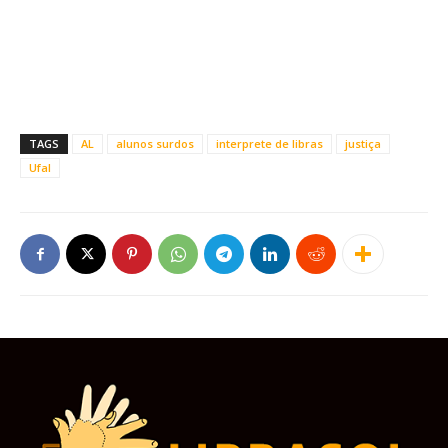
TAGS
AL
alunos surdos
interprete de libras
justiça
Ufal