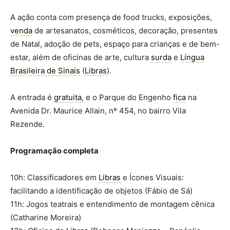
A ação conta com presença de food trucks, exposições,
venda
de artesanatos, cosméticos, decoração, presentes
de Natal, adoção de pets, espaço para crianças e de bem-
estar, além de oficinas de arte, cultura
surda
e
Língua
Brasileira de Sinais
(
Libras
).
A entrada é
gratuita
, e o Parque do Engenho
fica
na
Avenida Dr. Maurice Allain, nº 454, no bairro Vila
Rezende.
Programação completa
10h: Classificadores em
Libras
e Ícones Visuais:
facilitando a identificação de objetos (Fábio de Sá)
11h: Jogos teatrais e entendimento de montagem cênica
(Catharine Moreira)