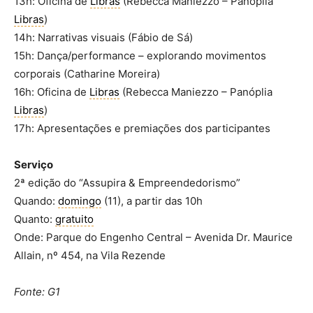
13h: Oficina de
Libras
(Rebecca Maniezzo – Panóplia
Libras
)
14h: Narrativas visuais (Fábio de Sá)
15h: Dança/performance – explorando movimentos
corporais (Catharine Moreira)
16h: Oficina de
Libras
(Rebecca Maniezzo – Panóplia
Libras
)
17h: Apresentações e premiações dos participantes
Serviço
2ª edição do “Assupira & Empreendedorismo”
Quando:
domingo
(11), a partir das 10h
Quanto:
gratuito
Onde: Parque do Engenho Central – Avenida Dr. Maurice
Allain, nº 454, na Vila Rezende
Fonte: G1