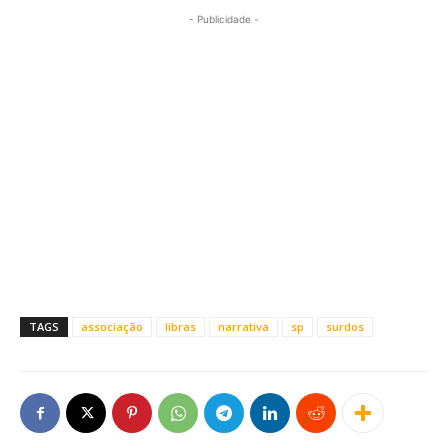
- Publicidade -
TAGS
associação
libras
narrativa
sp
surdos