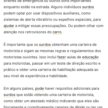
sirenes de emergência ou outros sons importantes
enquanto estão na estrada. Alguns indivíduos
surdos
podem optar por usar dispositivos auxiliares, como
sistemas de alerta vibratório ou espelhos especiais, para
ajudar
a mitigar essas preocupações. Ou podem olhar com
atenção nos retrovisores do
carro
.
É importante que os
surdos
obtenham uma carteira de
motorista e sigam as mesmas regras e regulamentos dos
motoristas ouvintes. Isso inclui
fazer
aulas de
educação
para motoristas, passar em um teste de direção escrito e
prático e obter uma carteira de habilitação adequada ao
seu nível de experiência e habilidade.
Em alguns países,
pode
haver requisitos adicionais para
surdos
que estão obtendo uma carteira de motorista,
como obter um atestado médico indicando que eles são
fisicamente e cognitivamente capazes de
dirigir
ou ter um