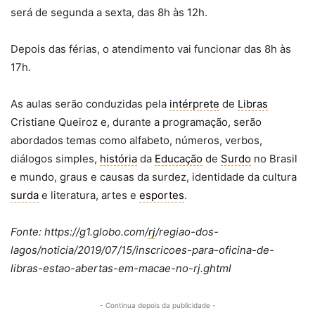
será de segunda a sexta, das 8h às 12h.
Depois das férias, o atendimento vai funcionar das 8h às
17h.
As aulas serão conduzidas pela
intérprete
de
Libras
Cristiane Queiroz e, durante a programação, serão
abordados temas como alfabeto, números, verbos,
diálogos simples,
história
da
Educação
de
Surdo
no Brasil
e mundo, graus e causas da surdez, identidade da cultura
surda
e literatura, artes e
esportes
.
Fonte: https://g1.globo.com/
rj
/regiao-dos-
lagos/noticia/2019/07/15/inscricoes-para-oficina-de-
libras-estao-abertas-em-macae-no-rj.ghtml
- Continua depois da publicidade -