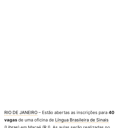
RIO DE JANEIRO
– Estão abertas as inscrições para
40
vagas
de uma oficina de
Língua Brasileira de Sinais
(
Libras
) em Macaé (
RJ
). As aulas serão realizadas no