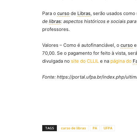
Para o
curso
de
Libras
, serão usados como 
de
libras
: aspectos históricos e sociais par
professores.
Valores – Como é autofinanciável, o
curso
e
70,00. Se o pagamento for feito à vista, se
divulgada no
site do CLLIL
e na
página do
F
Fonte: https://portal.ufpa.br/index.php/ul
TAGS
curso de libras
PA
UFPA