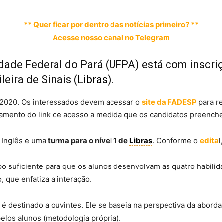
** Quer ficar por dentro das notícias primeiro? **
Acesse nosso canal no Telegram
dade Federal do Pará (UFPA) está com inscri
leira de Sinais (
Libras
).
 2020. Os interessados devem acessar o
site da FADESP
para re
amento do link de acesso a medida que os candidatos preench
 Inglês e uma
turma para o nível 1 de
Libras
. Conforme o
edita
po suficiente para que os alunos desenvolvam as quatro habilid
 que enfatiza a interação.
é destinado a ouvintes. Ele se baseia na perspectiva da abord
pelos alunos (metodologia própria).