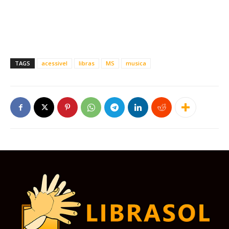
TAGS
acessivel
libras
MS
musica