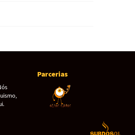
Parcerias
Nós
guismo,
i.