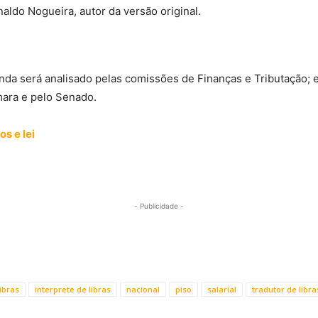
ldo Nogueira, autor da versão original.
nda será analisado pelas comissões de Finanças e Tributação; 
âmara e pelo Senado.
os e lei
- Publicidade -
ibras
interprete de libras
nacional
piso
salarial
tradutor de libra