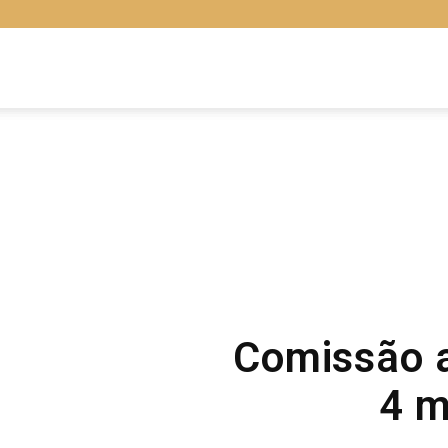
Libras
Online
Comissão a
4 m