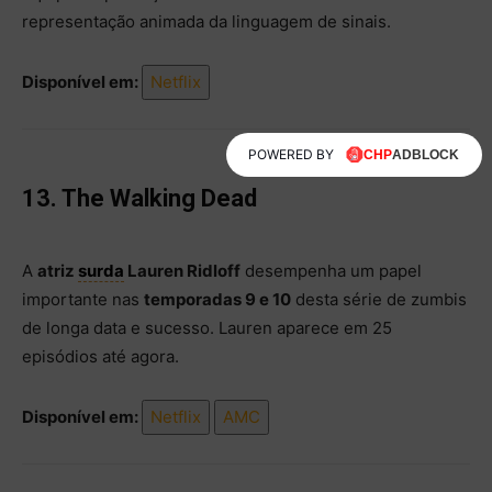
representação animada da linguagem de sinais.
Disponível em:
Netflix
POWERED BY
13. The Walking Dead
A
atriz
surda
Lauren Ridloff
desempenha um papel
importante nas
temporadas 9 e 10
desta série de zumbis
de longa data e sucesso. Lauren aparece em 25
episódios até agora.
Disponível em:
Netflix
AMC