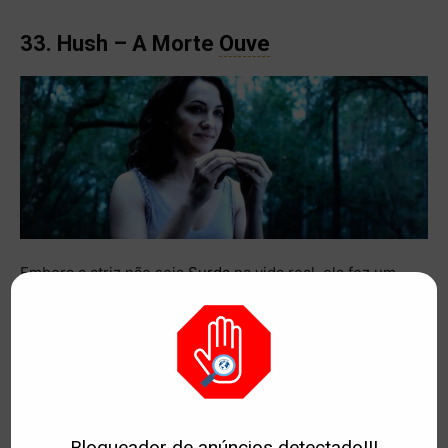
33. Hush – A Morte
Ouve
Embora a atriz não seja
Surda
na vida real, ela fez um
esforço importante para que sua
Língua de Sinais
parecesse o mais natural possível.
O filme tem grandes
sucessos como ter encontrado uma forma de
dar
medo a
uma
pessoa
surda
sem o uso do som e
fazer
com que o
espectador sofra com isso.
Bloqueador de anúncios detectado!!!