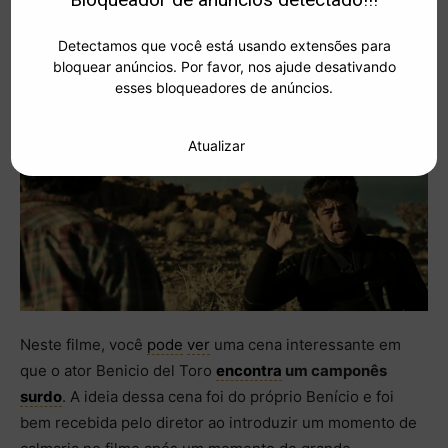
Disponível em:
Netflix
Detectamos que você está usando extensões para
bloquear anúncios. Por favor, nos ajude desativando
esses bloqueadores de anúncios.
32. Sicario:
Dia
do Soldado
Atualizar
Neste filme, você
pode
ver
uma cena interessante em
que o ator Benicio del Toro
encontra
um camponês
surdo
. A ideia dessa cena foi do próprio Benício e foi
bem recebida pelo diretor ao introduzir um momento de