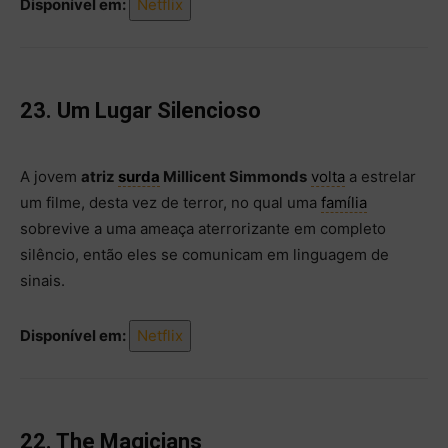
Disponível em:
Netflix
23. Um Lugar Silencioso
A jovem
atriz
surda
Millicent Simmonds
volta
a estrelar
um filme, desta vez de terror, no qual uma
família
sobrevive a uma ameaça aterrorizante em completo
silêncio, então eles se comunicam em linguagem de
sinais.
Disponível em:
Netflix
22. The Magicians