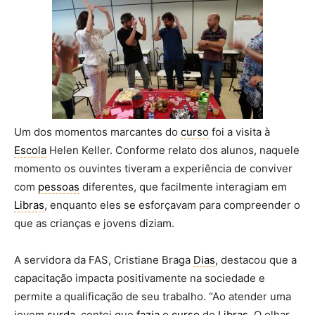
Um dos momentos marcantes do
curso
foi a visita à
Escola
Helen Keller. Conforme relato dos alunos, naquele
momento os ouvintes tiveram a experiência de conviver
com
pessoas
diferentes, que facilmente interagiam em
Libras
, enquanto eles se esforçavam para compreender o
que as crianças e jovens diziam.
A servidora da FAS, Cristiane Braga
Dias
, destacou que a
capacitação impacta positivamente na sociedade e
permite a qualificação de seu trabalho. “Ao atender uma
jovem
surda
, contei que
fazia
o
curso
de
Libras
. O olhar