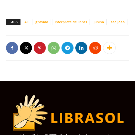
TAGS
AC
gravida
interprete de libras
junina
são joão