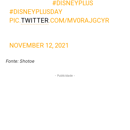
BREVE. SÓ NO
#DISNEYPLUS
.
#DISNEYPLUSDAY
PIC.
TWITTER
.COM/MV0RAJGCYR
— MARVELBR (@MARVELBR)
NOVEMBER 12, 2021
Fonte: Shotoe
- Publicidade -