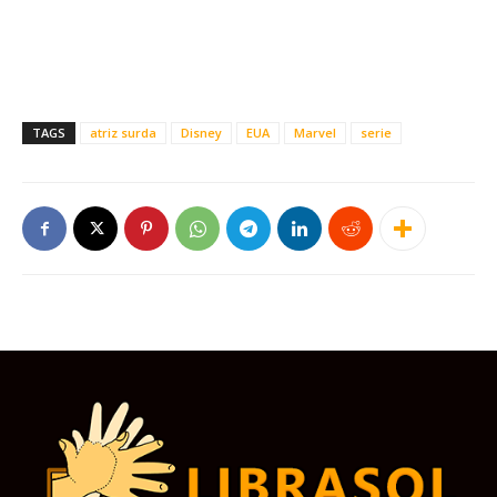
TAGS
atriz surda
Disney
EUA
Marvel
serie