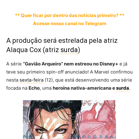
** Quer ficar por dentro das notícias primeiro? **
Acesse nosso canal no Telegram
A produção será estrelada pela atriz
Alaqua Cox (atriz
surda
)
A série
“Gavião Arqueiro” nem estreou no Disney+
e já
teve seu primeiro spin-off anunciado! A Marvel confirmou
nesta
sexta-feira
(12), que está desenvolvendo uma série
focada na
Echo
, uma
heroína nativa-americana e
surda
.