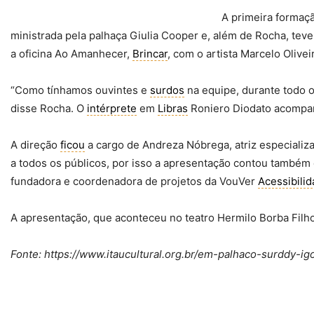
A primeira formaçã
ministrada pela palhaça Giulia Cooper e, além de Rocha, tev
a oficina Ao Amanhecer,
Brincar
, com o artista Marcelo Olive
“Como tínhamos ouvintes e
surdos
na equipe, durante todo o
disse Rocha. O
intérprete
em
Libras
Roniero Diodato acompan
A direção
ficou
a cargo de Andreza Nóbrega, atriz especiali
a todos os públicos, por isso a apresentação contou também 
fundadora e coordenadora de projetos da VouVer
Acessibili
A apresentação, que aconteceu no teatro Hermilo Borba Filh
Fonte: https://www.itaucultural.org.br/em-palhaco-surddy-