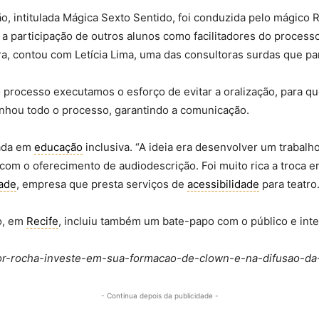
o, intitulada Mágica Sexto Sentido, foi conduzida pelo mágico R
e a participação de outros alunos como facilitadores do proce
ira, contou com Letícia Lima, uma das consultoras surdas que par
 processo executamos o esforço de evitar a oralização, para q
hou todo o processo, garantindo a comunicação.
zada em
educação
inclusiva. “A ideia era desenvolver um trabalh
com o oferecimento de audiodescrição. Foi muito rica a troca e
dade
, empresa que presta serviços de
acessibilidade
para teatro
o, em
Recife
, incluiu também um bate-papo com o público e inte
igor-rocha-investe-em-sua-formacao-de-clown-e-na-difusao-da
- Continua depois da publicidade -