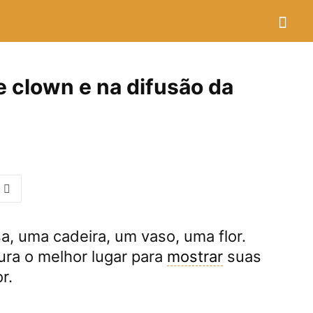
 clown e na difusão da
, uma cadeira, um vaso, uma flor.
ura o melhor lugar para
mostrar
suas
r.