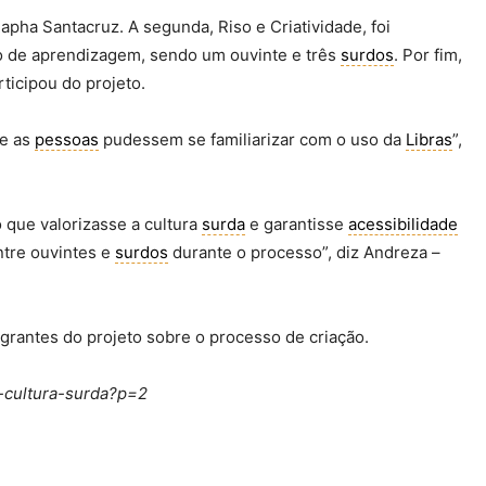
apha Santacruz. A segunda, Riso e Criatividade, foi
sso de aprendizagem, sendo um ouvinte e três
surdos
. Por fim,
ticipou do projeto.
ue as
pessoas
pudessem se familiarizar com o uso da
Libras
”,
o que valorizasse a cultura
surda
e garantisse
acessibilidade
ntre ouvintes e
surdos
durante o processo”, diz Andreza –
.
grantes do projeto sobre o processo de criação.
-cultura-surda?p=2