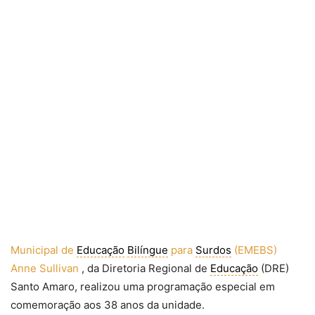
Municipal de
Educação
Bilíngue
para
Surdos
(EMEBS)
(Link
Anne Sullivan
, da
Diretoria Regional de
Educação
(DRE)
para
Santo Amaro
, realizou uma programação especial em
um
comemoração aos 38 anos da unidade.