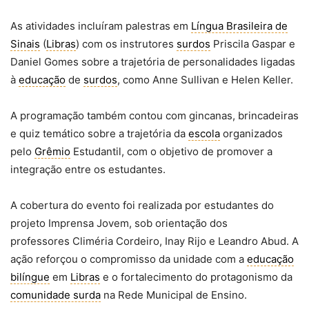
novo
sítio
)
As atividades incluíram palestras em
Língua Brasileira de
Sinais
(
Libras
) com os instrutores
surdos
Priscila Gaspar e
Daniel Gomes sobre a trajetória de personalidades ligadas
à
educação
de
surdos
, como Anne Sullivan e Helen Keller.
A programação também contou com gincanas, brincadeiras
e quiz temático sobre a trajetória da
escola
organizados
pelo
Grêmio
Estudantil, com o objetivo de promover a
integração entre os estudantes.
A cobertura do evento foi realizada por estudantes do
projeto Imprensa Jovem, sob orientação dos
professores Climéria Cordeiro, Inay Rijo e Leandro Abud. A
ação reforçou o compromisso da unidade com a
educação
bilíngue
em
Libras
e o fortalecimento do protagonismo da
comunidade surda
na Rede Municipal de Ensino.