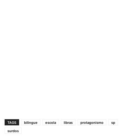
TAGS
bilingue
escola
libras
protagonismo
sp
surdos