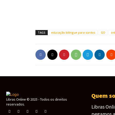
TAGS
educação bilíngue para surdos
GO
on
Quem s
Libras Online © 2025 - Todos os direitos
reservados.
Libras Onl
pegamos as 