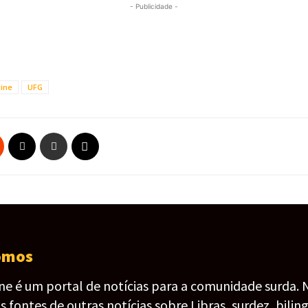
- Publicidade -
line
UFG
omos
ine é um portal de notícias para a comunidade surda. 
fontes de outras notícias sobre Libras, surdez, bilin