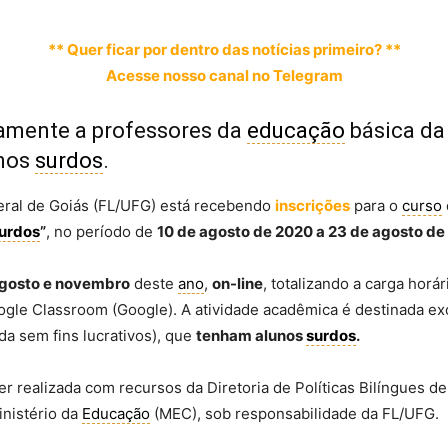
** Quer ficar por dentro das notícias primeiro? **
Acesse nosso canal no Telegram
vamente a professores da
educação
básica da
unos
surdos
.
eral de Goiás (FL/UFG) está recebendo
inscrições
para o
curso
urdos
”
, no período de
10 de agosto de 2020 a 23 de agosto de
gosto e novembro
deste
ano
,
on-line
, totalizando a carga horá
oogle Classroom (Google). A atividade acadêmica é destinada e
da sem fins lucrativos), que
tenham alunos
surdos
.
er realizada com recursos da Diretoria de Políticas Bilíngues d
nistério da
Educação
(MEC), sob responsabilidade da FL/UFG.