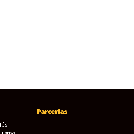
Parcerias
Nós
guismo,