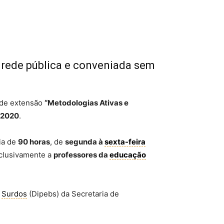
 rede pública e conveniada sem
de extensão
“Metodologias Ativas e
 2020
.
ria de
90 horas
, de
segunda à
sexta-feira
xclusivamente a
professores da
educação
e
Surdos
(Dipebs) da Secretaria de