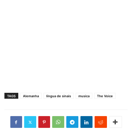
TAGS
Alemanha
língua de sinais
musica
The Voice