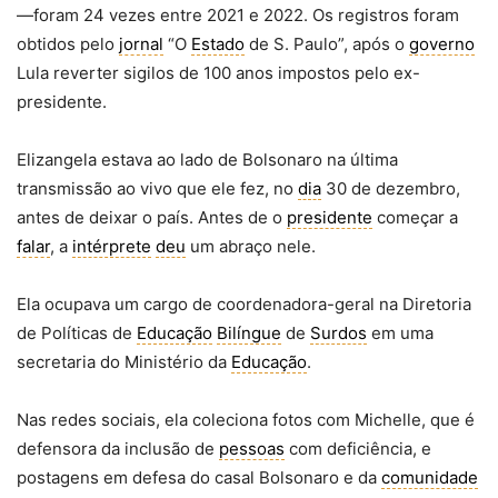
—foram 24 vezes entre 2021 e 2022. Os registros foram
obtidos pelo
jornal
“O
Estado
de S. Paulo”, após o
governo
Lula reverter sigilos de 100 anos impostos pelo ex-
presidente.
Elizangela estava ao lado de Bolsonaro na última
transmissão ao vivo que ele fez, no
dia
30 de dezembro,
antes de deixar o país. Antes de o
presidente
começar a
falar
, a
intérprete
deu
um abraço nele.
Ela ocupava um cargo de coordenadora-geral na Diretoria
de Políticas de
Educação
Bilíngue
de
Surdos
em uma
secretaria do Ministério da
Educação
.
Nas redes sociais, ela coleciona fotos com Michelle, que é
defensora da inclusão de
pessoas
com deficiência, e
postagens em defesa do casal Bolsonaro e da
comunidade