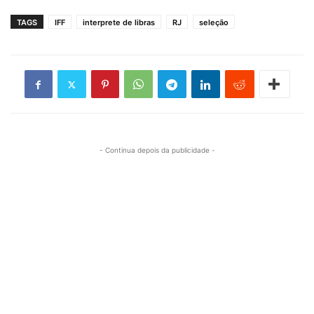
TAGS
IFF
interprete de libras
RJ
seleção
- Continua depois da publicidade -