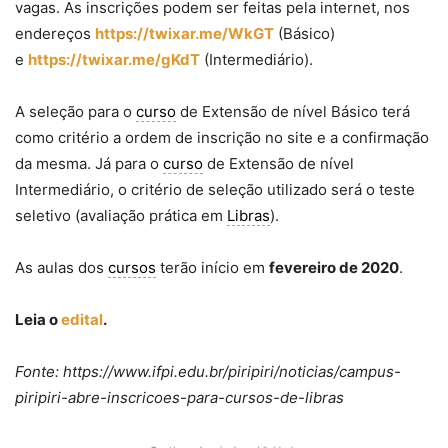
vagas. As inscrições podem ser feitas pela internet, nos
endereços
https://twixar.me/WkGT
(Básico)
e
https://twixar.me/gKdT
(Intermediário).
A seleção para o
curso
de Extensão de nível Básico terá
como critério a ordem de inscrição no site e a confirmação
da mesma. Já para o
curso
de Extensão de nível
Intermediário, o critério de seleção utilizado será o teste
seletivo (avaliação prática em
Libras
).
As aulas dos
cursos
terão início em
fevereiro de 2020
.
Leia o
edital
.
Fonte: https://www.ifpi.edu.br/piripiri/noticias/campus-
piripiri-abre-inscricoes-para-cursos-de-libras