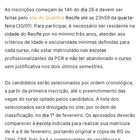
As inscrições começam às 14h do
dia
28 e devem ser
feitas pelo
site do Qualifica
Recife
até as 23h59 da
quarta-
feira
(30/01). Para participar, é necessário ser residente na
cidade
do
Recife
por no mínimo três anos, atender aos
critérios de idade e escolaridade mínimas definidas para
cada
curso
, não estar matriculado nas
escolas
profissionalizantes da PCR e
não ter
abandonado o
curso
sem justificativa nos dois últimos semestres.
Os candidatos serão selecionados por ordem cronológica,
a partir da primeira inscrição, até o preenchimento das
vagas do
curso
optado pelos candidatos. A lista dos
selecionados será divulgada no site, por ordem de
classificação, no
dia
1º de fevereiro. Os aprovados deverão
comparecer à
escola
indicada para realizar sua matrícula
de 4 a 6 de fevereiro, portando original e cópia de RG ou
CNH, CPF, foto 3×4 e comprovantes de residência e