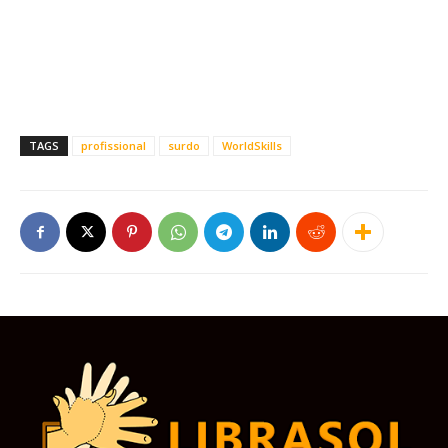
TAGS
profissional
surdo
WorldSkills