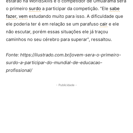
estarão na WorldSkills e o competidor de Umuarama será
o primeiro
surdo
a participar da competição. “Ele
sabe
fazer
,
vem
estudando muito para isso. A dificuldade que
ele poderia ter é em relação se um parafuso
cair
e ele
não escutar, porém essas situações ele já traçou
caminhos no seu cérebro para superar”, ressaltou.
Fonte: https://ilustrado.com.br/jovem-sera-o-primeiro-
surdo-a-participar-do-mundial-de-educacao-
profissional/
- Publicidade -