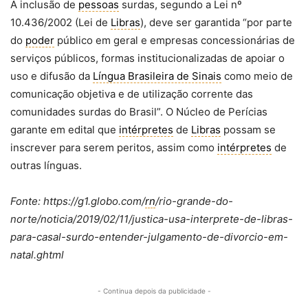
A inclusão de
pessoas
surdas, segundo a Lei nº
10.436/2002 (Lei de
Libras
), deve ser garantida “por parte
do
poder
público em geral e empresas concessionárias de
serviços públicos, formas institucionalizadas de apoiar o
uso e difusão da
Língua Brasileira de Sinais
como meio de
comunicação objetiva e de utilização corrente das
comunidades surdas do Brasil”. O Núcleo de Perícias
garante em edital que
intérpretes
de
Libras
possam se
inscrever para serem peritos, assim como
intérpretes
de
outras línguas.
Fonte: https://g1.globo.com/
rn
/rio-grande-do-
norte/noticia/2019/02/11/justica-usa-interprete-de-libras-
para-casal-surdo-entender-julgamento-de-divorcio-em-
natal.ghtml
- Continua depois da publicidade -