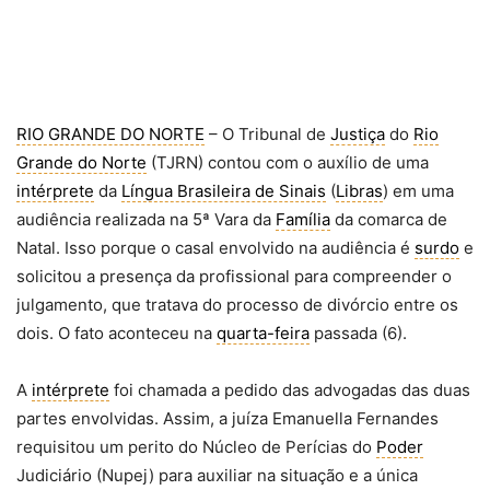
RIO GRANDE DO NORTE
– O Tribunal de
Justiça
do
Rio
Grande do Norte
(TJRN) contou com o auxílio de uma
intérprete
da
Língua Brasileira de Sinais
(
Libras
) em uma
audiência realizada na 5ª Vara da
Família
da comarca de
Natal. Isso porque o casal envolvido na audiência é
surdo
e
solicitou a presença da profissional para compreender o
julgamento, que tratava do processo de divórcio entre os
dois. O fato aconteceu na
quarta-feira
passada (6).
A
intérprete
foi chamada a pedido das advogadas das duas
partes envolvidas. Assim, a juíza Emanuella Fernandes
requisitou um perito do Núcleo de Perícias do
Poder
Judiciário (Nupej) para auxiliar na situação e a única