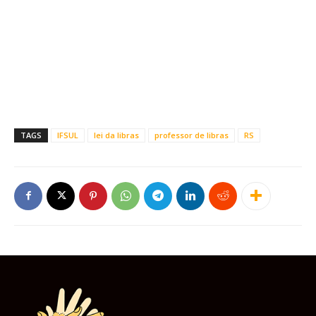
TAGS
IFSUL
lei da libras
professor de libras
RS